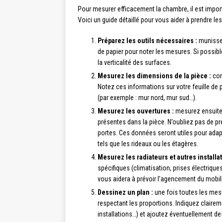
Pour mesurer efficacement la chambre, il est import
Voici un guide détaillé pour vous aider à prendre l
Préparez les outils nécessaires :
munissez
de papier pour noter les mesures. Si possible,
la verticalité des surfaces.
Mesurez les dimensions de la pièce :
com
Notez ces informations sur votre feuille de 
(par exemple : mur nord, mur sud…).
Mesurez les ouvertures :
mesurez ensuite l
présentes dans la pièce. N’oubliez pas de p
portes. Ces données seront utiles pour adap
tels que les rideaux ou les étagères.
Mesurez les radiateurs et autres installat
spécifiques (climatisation, prises électriqu
vous aidera à prévoir l’agencement du mobili
Dessinez un plan :
une fois toutes les mesu
respectant les proportions. Indiquez claire
installations…) et ajoutez éventuellement des