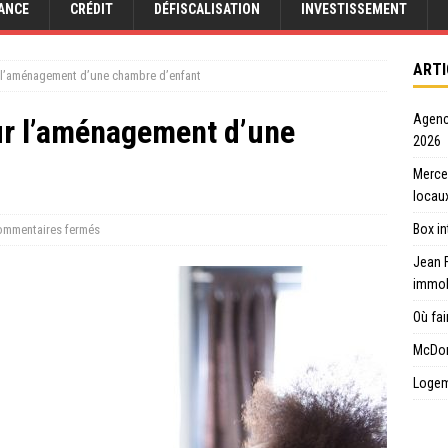
ANCE
CRÉDIT
DÉFISCALISATION
INVESTISSEMENT
ARTI
 l’aménagement d’une chambre d’enfant
Agenc
ur l’aménagement d’une
2026
Mercer
locau
Box in
mmentaires fermés
Jean F
immob
Où fai
McDona
Logeme